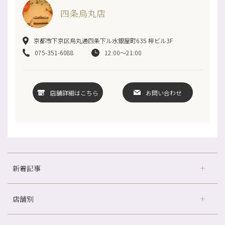
四条烏丸店
京都市下京区烏丸通四条下ル水銀屋町635 梓ビル3F
075-351-6088
12:00～21:00
店舗詳細はこちら
お問い合わせ
新着記事
店舗別
どのくらいのペースで通うのがおすすめ？
冷房の効きすぎた場所にずっといると、、、