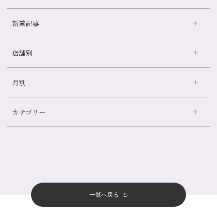
新着記事
店舗別
どのくらいのペースで通うのがおすすめ？
冷房の効きすぎた場所にずっといると、、、
月別
さがの温泉天山の湯店
（9）
山科駅前店24周年！
デュー阪急山田店
（24）
自律神経を整えて暑い夏を元気に過ごしましょう！
カテゴリー
伏見大手筋店
（77）
帰省前に体を整えておくメリット
2026年
北山店
（93）
夏の疲れを感じていませんか？「夏バテ爽快コース」のご紹介🌿
8月
（3）
プライベート
（815）
2025年
十三店
（136）
金券キャンペーン真っ最中です！！
7月
（11）
サロンのNEWS
（200）
四条大宮店
（108）
12月
（8）
意外と？夏にお勧めな組み合わせ☆
2024年
6月
（11）
おすすめメニュー
（98）
四条河原町店
（122）
11月
（11）
夏本番！お祭り、花火とゆめみしと…
5月
（12）
その他
（58）
12月
（11）
一覧へ戻る
四条烏丸店
（158）
2023年
10月
（9）
白髪対策(◎_◎)
4月
（11）
11月
（15）
山科駅前店
（98）
9月
（8）
みだらし豆☆