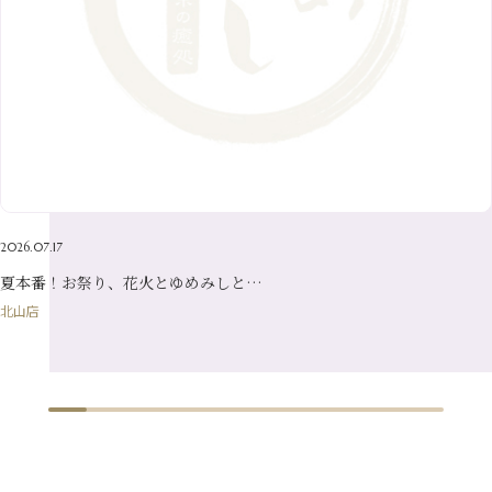
8月
（13）
3月
（10）
6月
（17）
1月
（9）
9月
（15）
4月
（14）
7月
（14）
2月
（10）
5月
（23）
8月
（24）
3月
（7）
6月
（22）
1月
（9）
4月
（23）
7月
（21）
2月
（9）
5月
（21）
3月
（19）
6月
（15）
1月
（12）
4月
（21）
2月
（16）
5月
（13）
3月
（19）
1月
（8）
4月
（7）
2月
（16）
2026.07.17
1月
（10）
夏本番！お祭り、花火とゆめみしと…
北山店