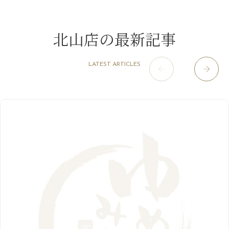
12月
（1）
3月
（14）
2022年
10月
（13）
枚方店
（106）
8月
（8）
夏こそ足のむくみ対策♪
11月
（4）
2月
（11）
9月
（13）
淀屋橋odona店
12月
（6）
（21）
7月
（9）
北山店の最新記事
2021年
10月
（5）
1月
（10）
8月
（15）
肥後橋店
11月
（5）
（26）
6月
（10）
9月
（4）
12月
（6）
7月
（16）
2020年
草津店
10月
（44）
（8）
5月
（10）
LATEST ARTICLES
8月
（5）
11月
（8）
3月
（1）
西院店
9月
（126）
（7）
4月
（12）
12月
（10）
6月
（3）
2019年
10月
（9）
1月
（1）
阪急グランドビル店
8月
（7）
（18）
3月
（13）
11月
（8）
5月
（5）
9月
（8）
12月
（9）
高槻店
7月
（121）
（5）
2月
（12）
2018年
10月
（10）
4月
（6）
8月
（7）
11月
（8）
6月
（9）
1月
（9）
9月
（9）
3月
（5）
12月
（36）
7月
（9）
2017年
10月
（9）
5月
（9）
8月
（10）
2月
（5）
11月
（36）
6月
（8）
9月
（6）
4月
（6）
12月
（9）
7月
（8）
1月
（5）
2016年
10月
（23）
5月
（9）
8月
（10）
3月
（9）
11月
（17）
6月
（8）
9月
（6）
4月
（9）
12月
（18）
7月
（6）
2月
（8）
10月
（10）
5月
（10）
8月
（10）
3月
（9）
11月
（20）
6月
（8）
1月
（7）
9月
（14）
4月
（13）
7月
（9）
2月
（10）
10月
（21）
5月
（7）