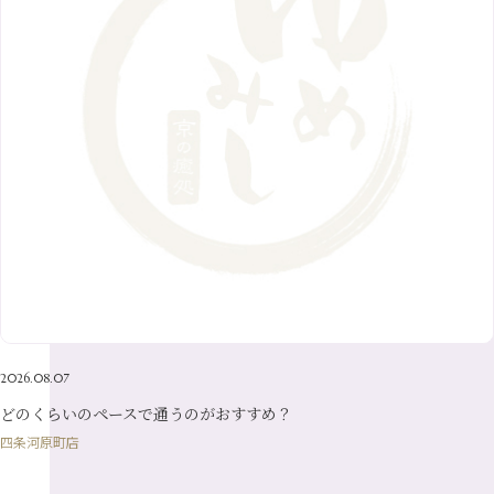
11月
（36）
6月
（8）
9月
（6）
4月
（6）
12月
（9）
7月
（8）
1月
（5）
2016年
10月
（23）
5月
（9）
8月
（10）
3月
（9）
11月
（17）
6月
（8）
9月
（6）
4月
（9）
12月
（18）
7月
（6）
2月
（8）
10月
（10）
5月
（10）
8月
（10）
3月
（9）
11月
（20）
6月
（8）
1月
（7）
9月
（14）
4月
（13）
7月
（9）
2月
（10）
10月
（21）
5月
（7）
8月
（13）
3月
（10）
6月
（17）
1月
（9）
9月
（15）
4月
（14）
7月
（14）
2月
（10）
5月
（23）
8月
（24）
3月
（7）
6月
（22）
1月
（9）
4月
（23）
7月
（21）
2月
（9）
5月
（21）
3月
（19）
6月
（15）
1月
（12）
4月
（21）
2月
（16）
5月
（13）
3月
（19）
1月
（8）
4月
（7）
2026.08.07
2月
（16）
どのくらいのペースで通うのがおすすめ？
1月
（10）
四条河原町店