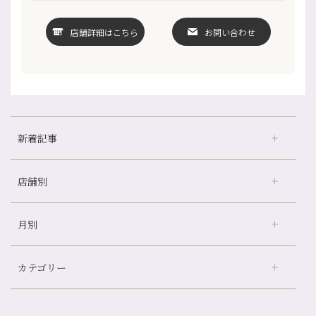
店舗詳細はこちら
お問い合わせ
新着記事
店舗別
どのくらいのペースで通うのがおすすめ？
冷房の効きすぎた場所にずっといると、、、
月別
さがの温泉天山の湯店
（9）
山科駅前店24周年！
デュー阪急山田店
（24）
自律神経を整えて暑い夏を元気に過ごしましょう！
カテゴリー
伏見大手筋店
（77）
帰省前に体を整えておくメリット
2026年
北山店
（93）
夏の疲れを感じていませんか？「夏バテ爽快コース」のご紹介🌿
8月
（3）
プライベート
（815）
2025年