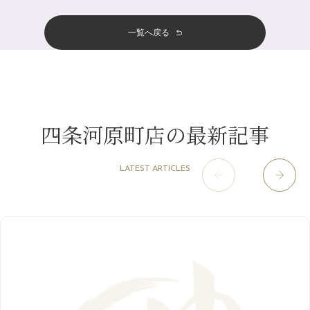
十三店
（136）
金券キャンペーン真っ最中です！！
7月
（11）
サロンのNEWS
（200）
四条大宮店
（108）
12月
（8）
意外と？夏にお勧めな組み合わせ☆
一覧へ戻る
2024年
6月
（11）
おすすめメニュー
（98）
四条河原町店
（122）
11月
（11）
夏本番！お祭り、花火とゆめみしと…
5月
（12）
その他
（58）
12月
（11）
四条烏丸店
（158）
2023年
10月
（9）
白髪対策(◎_◎)
4月
（11）
11月
（15）
山科駅前店
（98）
9月
（8）
みだらし豆☆
12月
（1）
3月
（14）
2022年
10月
（13）
枚方店
（106）
8月
（8）
夏こそ足のむくみ対策♪
四条河原町店の最新記事
11月
（4）
2月
（11）
9月
（13）
淀屋橋odona店
12月
（6）
（21）
7月
（9）
2021年
10月
（5）
1月
（10）
8月
（15）
肥後橋店
11月
（5）
（26）
6月
（10）
LATEST ARTICLES
9月
（4）
12月
（6）
7月
（16）
2020年
草津店
10月
（44）
（8）
5月
（10）
8月
（5）
11月
（8）
3月
（1）
西院店
9月
（126）
（7）
4月
（12）
12月
（10）
6月
（3）
2019年
10月
（9）
1月
（1）
阪急グランドビル店
8月
（7）
（18）
3月
（13）
11月
（8）
5月
（5）
9月
（8）
12月
（9）
高槻店
7月
（121）
（5）
2月
（12）
2018年
10月
（10）
4月
（6）
8月
（7）
11月
（8）
6月
（9）
1月
（9）
9月
（9）
3月
（5）
12月
（36）
7月
（9）
2017年
10月
（9）
5月
（9）
8月
（10）
2月
（5）