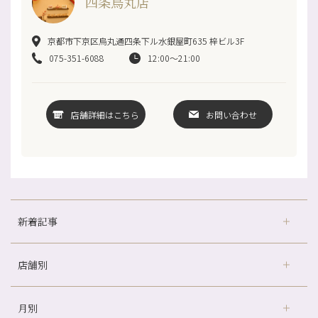
四条烏丸店
京都市下京区烏丸通四条下ル水銀屋町635 梓ビル3F
075-351-6088
12:00～21:00
店舗詳細はこちら
お問い合わせ
新着記事
店舗別
冷房の効きすぎた場所にずっといると、、、
山科駅前店24周年！
月別
さがの温泉天山の湯店
（9）
自律神経を整えて暑い夏を元気に過ごしましょう！