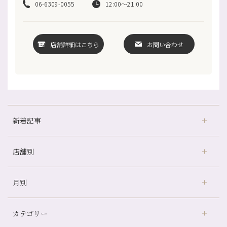
06-6309-0055
12:00～21:00
店舗詳細はこちら
お問い合わせ
新着記事
店舗別
冷房の効きすぎた場所にずっといると、、、
山科駅前店24周年！
月別
さがの温泉天山の湯店
（9）
自律神経を整えて暑い夏を元気に過ごしましょう！
デュー阪急山田店
（24）
帰省前に体を整えておくメリット
カテゴリー
伏見大手筋店
（77）
夏の疲れを感じていませんか？「夏バテ爽快コース」のご紹介🌿
2026年