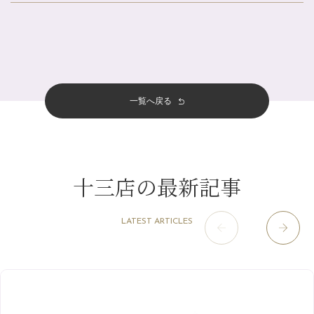
北山店
（93）
金券キャンペーン真っ最中です！！
8月
（2）
プライベート
（815）
2025年
十三店
（136）
意外と？夏にお勧めな組み合わせ☆
7月
（11）
サロンのNEWS
（200）
四条大宮店
（108）
12月
（8）
夏本番！お祭り、花火とゆめみしと…
2024年
6月
（11）
おすすめメニュー
（98）
四条河原町店
（121）
11月
（11）
白髪対策(◎_◎)
5月
（12）
その他
（58）
12月
（11）
一覧へ戻る
四条烏丸店
（158）
2023年
10月
（9）
みだらし豆☆
4月
（11）
11月
（15）
山科駅前店
（98）
9月
（8）
夏こそ足のむくみ対策♪
12月
（1）
3月
（14）
2022年
10月
（13）
枚方店
（106）
8月
（8）
７月に入りましたね(*^^*)
11月
（4）
2月
（11）
9月
（13）
淀屋橋odona店
12月
（6）
（21）
7月
（9）
十三店の最新記事
2021年
10月
（5）
1月
（10）
8月
（15）
肥後橋店
11月
（5）
（26）
6月
（10）
9月
（4）
12月
（6）
7月
（16）
2020年
草津店
10月
（44）
（8）
5月
（10）
LATEST ARTICLES
8月
（5）
11月
（8）
3月
（1）
西院店
9月
（126）
（7）
4月
（12）
12月
（10）
6月
（3）
2019年
10月
（9）
1月
（1）
阪急グランドビル店
8月
（7）
（18）
3月
（13）
11月
（8）
5月
（5）
9月
（8）
12月
（9）
高槻店
7月
（121）
（5）
2月
（12）
2018年
10月
（10）
4月
（6）
8月
（7）
11月
（8）
6月
（9）
1月
（9）