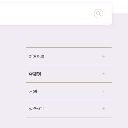
新着記事
店舗別
どのくらいのペースで通うのがおすすめ？
冷房の効きすぎた場所にずっといると、、、
月別
さがの温泉天山の湯店
（9）
山科駅前店24周年！
デュー阪急山田店
（24）
自律神経を整えて暑い夏を元気に過ごしまし
ょう！
カテゴリー
伏見大手筋店
（77）
2026年
帰省前に体を整えておくメリット
北山店
（93）
8月
（3）
夏の疲れを感じていませんか？「夏バテ爽快
プライベート
（815）
2025年