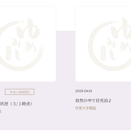
2026.04.19
サロンのNEWS
自然の中で日光浴♪
状況（５/１時点）
伏見大手筋店
店