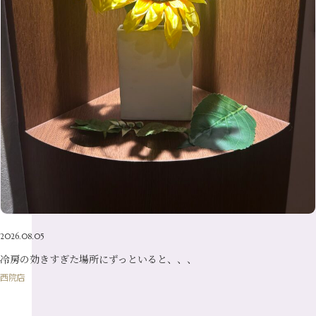
7月
（14）
2月
（10）
5月
（23）
8月
（24）
3月
（7）
6月
（22）
1月
（9）
4月
（23）
7月
（21）
2月
（9）
5月
（21）
3月
（19）
6月
（15）
1月
（12）
4月
（21）
2月
（16）
5月
（13）
3月
（19）
1月
（8）
4月
（7）
2月
（16）
1月
（10）
2026.08.05
冷房の効きすぎた場所にずっといると、、、
西院店