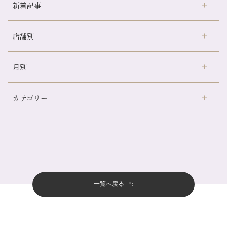
新着記事
店舗別
どのくらいのペースで通うのがおすすめ？
冷房の効きすぎた場所にずっといると、、、
月別
さがの温泉天山の湯店
（9）
山科駅前店24周年！
デュー阪急山田店
（24）
自律神経を整えて暑い夏を元気に過ごしましょう！
カテゴリー
伏見大手筋店
（77）
帰省前に体を整えておくメリット
2026年
北山店
（93）
夏の疲れを感じていませんか？「夏バテ爽快コース」のご紹介🌿
8月
（3）
プライベート
（815）
2025年
十三店
（136）
金券キャンペーン真っ最中です！！
7月
（11）
サロンのNEWS
（200）
四条大宮店
（108）
12月
（8）
意外と？夏にお勧めな組み合わせ☆
2024年
6月
（11）
おすすめメニュー
（98）
四条河原町店
（122）
11月
（11）
夏本番！お祭り、花火とゆめみしと…
5月
（12）
その他
（58）
12月
（11）
一覧へ戻る
四条烏丸店
（158）
2023年
10月
（9）
白髪対策(◎_◎)
4月
（11）
11月
（15）
山科駅前店
（98）
9月
（8）
みだらし豆☆
12月
（1）
3月
（14）
2022年
10月
（13）
枚方店
（106）
8月
（8）
夏こそ足のむくみ対策♪
11月
（4）
2月
（11）