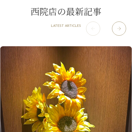
9月
（13）
淀屋橋odona店
12月
（6）
（21）
7月
（9）
西院店の最新記事
2021年
10月
（5）
1月
（10）
8月
（15）
肥後橋店
11月
（5）
（26）
6月
（10）
9月
（4）
12月
（6）
7月
（16）
2020年
草津店
10月
（44）
（8）
5月
（10）
LATEST ARTICLES
8月
（5）
11月
（8）
3月
（1）
西院店
9月
（126）
（7）
4月
（12）
12月
（10）
6月
（3）
2019年
10月
（9）
1月
（1）
阪急グランドビル店
8月
（7）
（18）
3月
（13）
11月
（8）
5月
（5）
9月
（8）
12月
（9）
高槻店
7月
（121）
（5）
2月
（12）
2018年
10月
（10）
4月
（6）
8月
（7）
11月
（8）
6月
（9）
1月
（9）
9月
（9）
3月
（5）
12月
（36）
7月
（9）
2017年
10月
（9）
5月
（9）
8月
（10）
2月
（5）
11月
（36）
6月
（8）
9月
（6）
4月
（6）
12月
（9）
7月
（8）
1月
（5）
2016年
10月
（23）
5月
（9）
8月
（10）
3月
（9）
11月
（17）
6月
（8）
9月
（6）
4月
（9）
12月
（18）
7月
（6）
2月
（8）
10月
（10）
5月
（10）
8月
（10）
3月
（9）
11月
（20）
6月
（8）
1月
（7）
9月
（14）
4月
（13）
7月
（9）
2月
（10）
10月
（21）
5月
（7）
8月
（13）
3月
（10）
6月
（17）
1月
（9）
9月
（15）
4月
（14）