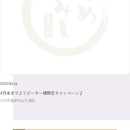
7月
（9）
2月
（10）
10月
（21）
5月
（7）
8月
（13）
3月
（10）
6月
（17）
1月
（9）
9月
（15）
4月
（14）
7月
（14）
2月
（10）
5月
（23）
8月
（24）
3月
（7）
6月
（22）
1月
（9）
4月
（23）
7月
（21）
2月
（9）
5月
（21）
3月
（19）
6月
（15）
1月
（12）
4月
（21）
2月
（16）
5月
（13）
3月
（19）
1月
（8）
4月
（7）
2月
（16）
1月
（10）
2025.04.24
4月末まで♪リピーター様限定キャンペーン♪
さがの温泉天山の湯店