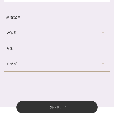
新着記事
店舗別
京都の夏といえば…
どのくらいのペースで通うのがおすすめ？
月別
さがの温泉天山の湯店
（9）
冷房の効きすぎた場所にずっといると、、、
デュー阪急山田店
（24）
山科駅前店24周年！
カテゴリー
伏見大手筋店
（77）
自律神経を整えて暑い夏を元気に過ごしましょう！
2026年
北山店
（93）
帰省前に体を整えておくメリット
8月
（4）
プライベート
（815）
2025年
十三店
（136）
夏の疲れを感じていませんか？「夏バテ爽快コース」のご紹介🌿
7月
（11）
サロンのNEWS
（201）
四条大宮店
（109）
12月
（8）
金券キャンペーン真っ最中です！！
2024年
6月
（11）
おすすめメニュー
（98）
四条河原町店
（122）
11月
（11）
意外と？夏にお勧めな組み合わせ☆
5月
（12）
その他
（58）
12月
（11）
一覧へ戻る
四条烏丸店
（158）
2023年
10月
（9）
夏本番！お祭り、花火とゆめみしと…
4月
（11）
11月
（15）