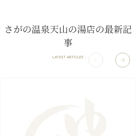
山科駅前店
（98）
9月
（8）
白髪対策(◎_◎)
12月
（1）
3月
（14）
2022年
10月
（13）
枚方店
（106）
8月
（8）
みだらし豆☆
11月
（4）
2月
（11）
9月
（13）
淀屋橋odona店
12月
（6）
（21）
7月
（9）
さがの温泉天山の湯店の最新記
2021年
10月
（5）
1月
（10）
8月
（15）
肥後橋店
11月
（5）
（26）
6月
（10）
9月
（4）
事
12月
（6）
7月
（16）
2020年
草津店
10月
（44）
（8）
5月
（10）
8月
（5）
11月
（8）
3月
（1）
西院店
9月
（126）
（7）
4月
（12）
12月
（10）
6月
（3）
LATEST ARTICLES
2019年
10月
（9）
1月
（1）
阪急グランドビル店
8月
（7）
（18）
3月
（13）
11月
（8）
5月
（5）
9月
（8）
12月
（9）
高槻店
7月
（121）
（5）
2月
（12）
2018年
10月
（10）
4月
（6）
8月
（7）
11月
（8）
6月
（9）
1月
（9）
9月
（9）
3月
（5）
12月
（36）
7月
（9）
2017年
10月
（9）
5月
（9）
8月
（10）
2月
（5）
11月
（36）
6月
（8）
9月
（6）
4月
（6）
12月
（9）
7月
（8）
1月
（5）
2016年
10月
（23）
5月
（9）
8月
（10）
3月
（9）
11月
（17）
6月
（8）
9月
（6）
4月
（9）
12月
（18）
7月
（6）
2月
（8）
10月
（10）
5月
（10）
8月
（10）
3月
（9）
11月
（20）
6月
（8）
1月
（7）
9月
（14）
4月
（13）