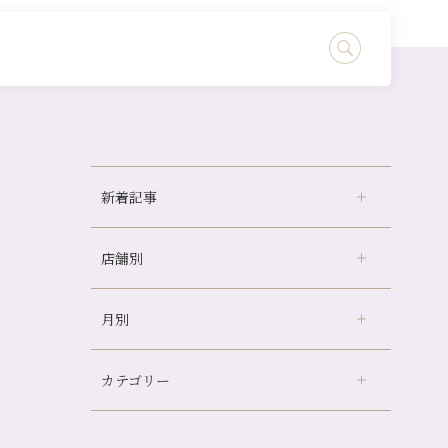
新着記事
店舗別
どのくらいのペースで通うのがおすすめ？
冷房の効きすぎた場所にずっといると、、、
月別
さがの温泉天山の湯店
（9）
山科駅前店24周年！
デュー阪急山田店
（24）
自律神経を整えて暑い夏を元気に過ごしまし
ょう！
カテゴリー
伏見大手筋店
（77）
2026年
帰省前に体を整えておくメリット
北山店
（93）
8月
（3）
夏の疲れを感じていませんか？「夏バテ爽快
プライベート
（815）
2025年