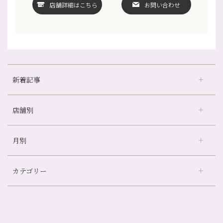
店舗詳細はこちら
お問い合わせ
新着記事
店舗別
冷房の効きすぎた場所にずっといると、、、
山科駅前店24周年！
月別
さがの温泉天山の湯店
（9）
自律神経を整えて暑い夏を元気に過ごしましょう！
デュー阪急山田店
（24）
帰省前に体を整えておくメリット
カテゴリー
伏見大手筋店
（77）
夏の疲れを感じていませんか？「夏バテ爽快コース」のご紹介🌿
2026年
北山店
（93）
金券キャンペーン真っ最中です！！
8月
（2）
プライベート
（815）
2025年
十三店
（136）
意外と？夏にお勧めな組み合わせ☆
7月
（11）
サロンのNEWS
（200）