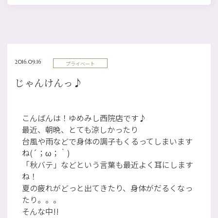
2016.09.16
プライベート
じゃんけんっ♪
こんばんは！ゆめみし西院店です♪
最近、朝晩、とても涼しかったり
台風や雨などで身体の調子もくるってしまいます
ね(´；ω；｀)
「秋バテ」などという言葉も最近よく耳にします
ね！
夏の疲れがどっと出てきたり、身体がだるくなっ
たり。。。
そんな中!!