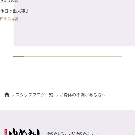
2026.06.28
1月
（10）
休日の出来事♪
四条烏丸店
スタッフブログ一覧
お身体の不調がある方へ
ゆめみしで、いいゆめみよし…