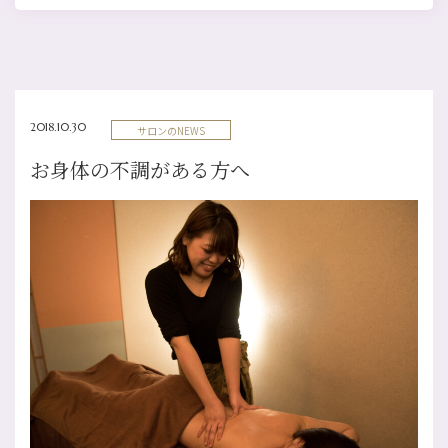
2018.10.30
サロンのNEWS
お身体の不調がある方へ