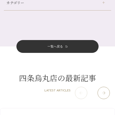
カテゴリー
伏見大手筋店
（77）
帰省前に体を整えておくメリット
2026年
北山店
（93）
夏の疲れを感じていませんか？「夏バテ爽快コース」のご紹介🌿
8月
（3）
プライベート
（815）
2025年
十三店
（136）
金券キャンペーン真っ最中です！！
7月
（11）
サロンのNEWS
（200）
四条大宮店
（108）
12月
（8）
意外と？夏にお勧めな組み合わせ☆
2024年
6月
（11）
おすすめメニュー
（98）
四条河原町店
（122）
11月
（11）
夏本番！お祭り、花火とゆめみしと…
5月
（12）
その他
（58）
12月
（11）
一覧へ戻る
四条烏丸店
（158）
2023年
10月
（9）
白髪対策(◎_◎)
4月
（11）
11月
（15）
山科駅前店
（98）
9月
（8）
みだらし豆☆
12月
（1）
3月
（14）
2022年
10月
（13）
枚方店
（106）
8月
（8）
夏こそ足のむくみ対策♪
11月
（4）
2月
（11）
9月
（13）
淀屋橋odona店
12月
（6）
（21）
7月
（9）
四条烏丸店の最新記事
2021年
10月
（5）
1月
（10）
8月
（15）
肥後橋店
11月
（5）
（26）
6月
（10）
9月
（4）
12月
（6）
7月
（16）
2020年
草津店
10月
（44）
（8）
5月
（10）
LATEST ARTICLES
8月
（5）
11月
（8）
3月
（1）
西院店
9月
（126）
（7）
4月
（12）
12月
（10）
6月
（3）
2019年
10月
（9）
1月
（1）
阪急グランドビル店
8月
（7）
（18）
3月
（13）
11月
（8）
5月
（5）
9月
（8）
12月
（9）
高槻店
7月
（121）
（5）