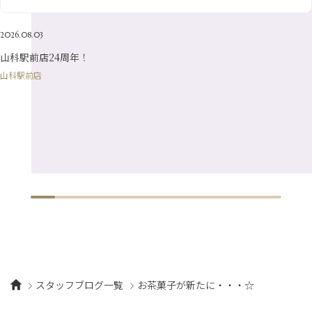
1月
（8）
4月
（7）
2月
（16）
2026.08.03
1月
（10）
山科駅前店24周年！
山科駅前店
スタッフブログ一覧
お茶菓子が新たに・・・☆