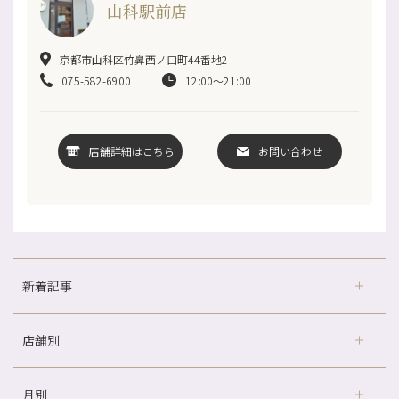
山科駅前店
京都市山科区竹鼻西ノ口町44番地2
075-582-6900
12:00～21:00
店舗詳細はこちら
お問い合わせ
新着記事
店舗別
どのくらいのペースで通うのがおすすめ？
冷房の効きすぎた場所にずっといると、、、
月別
さがの温泉天山の湯店
（9）