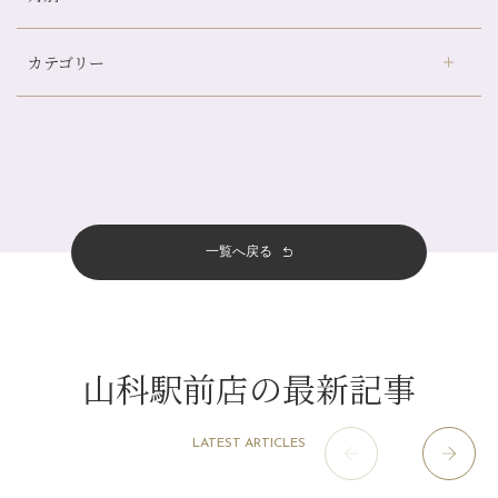
山科駅前店24周年！
デュー阪急山田店
（24）
自律神経を整えて暑い夏を元気に過ごしましょう！
カテゴリー
伏見大手筋店
（77）
帰省前に体を整えておくメリット
2026年
北山店
（93）
夏の疲れを感じていませんか？「夏バテ爽快コース」のご紹介🌿
8月
（3）
プライベート
（815）
2025年
十三店
（136）
金券キャンペーン真っ最中です！！
7月
（11）
サロンのNEWS
（200）
四条大宮店
（108）
12月
（8）
意外と？夏にお勧めな組み合わせ☆
2024年
6月
（11）
おすすめメニュー
（98）
四条河原町店
（122）
11月
（11）
夏本番！お祭り、花火とゆめみしと…
5月
（12）
その他
（58）
12月
（11）
一覧へ戻る
四条烏丸店
（158）
2023年
10月
（9）
白髪対策(◎_◎)
4月
（11）
11月
（15）
山科駅前店
（98）
9月
（8）
みだらし豆☆
12月
（1）
3月
（14）
2022年
10月
（13）
枚方店
（106）
8月
（8）
夏こそ足のむくみ対策♪
11月
（4）
2月
（11）
9月
（13）
淀屋橋odona店
12月
（6）
（21）
7月
（9）
山科駅前店の最新記事
2021年
10月
（5）
1月
（10）
8月
（15）
肥後橋店
11月
（5）
（26）
6月
（10）
9月
（4）
12月
（6）
7月
（16）
2020年
草津店
10月
（44）
（8）
5月
（10）
LATEST ARTICLES
8月
（5）
11月
（8）
3月
（1）
西院店
9月
（126）
（7）
4月
（12）
12月
（10）
6月
（3）
2019年
10月
（9）