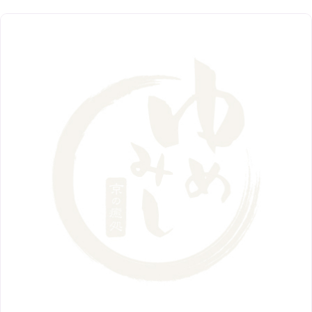
1月
（1）
阪急グランドビル店
8月
（7）
（18）
3月
（13）
11月
（8）
5月
（5）
9月
（8）
12月
（9）
高槻店
7月
（121）
（5）
2月
（12）
2018年
10月
（10）
4月
（6）
8月
（7）
11月
（8）
6月
（9）
1月
（9）
9月
（9）
3月
（5）
12月
（36）
7月
（9）
2017年
10月
（9）
5月
（9）
8月
（10）
2月
（5）
11月
（36）
6月
（8）
9月
（6）
4月
（6）
12月
（9）
7月
（8）
1月
（5）
2016年
10月
（23）
5月
（9）
8月
（10）
3月
（9）
11月
（17）
6月
（8）
9月
（6）
4月
（9）
12月
（18）
7月
（6）
2月
（8）
10月
（10）
5月
（10）
8月
（10）
3月
（9）
11月
（20）
6月
（8）
1月
（7）
9月
（14）
4月
（13）
7月
（9）
2月
（10）
10月
（21）
5月
（7）
8月
（13）
3月
（10）
6月
（17）
1月
（9）
9月
（15）
4月
（14）
7月
（14）
2月
（10）
5月
（23）
8月
（24）
3月
（7）
6月
（22）
1月
（9）
4月
（23）
7月
（21）
2月
（9）
5月
（21）
3月
（19）
6月
（15）
1月
（12）
4月
（21）
2月
（16）
5月
（13）
3月
（19）