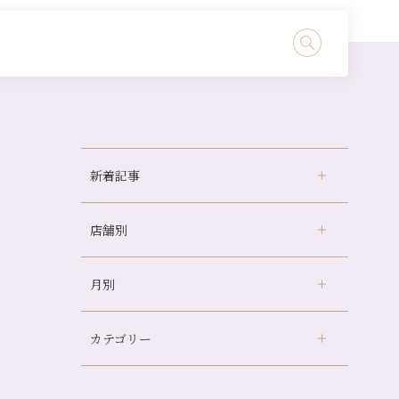
新着記事
店舗別
冷房の効きすぎた場所にずっといると、、、
山科駅前店24周年！
月別
さがの温泉天山の湯店
（9）
自律神経を整えて暑い夏を元気に過ごしまし
ょう！
デュー阪急山田店
（24）
帰省前に体を整えておくメリット
カテゴリー
伏見大手筋店
（77）
2026年
夏の疲れを感じていませんか？「夏バテ爽快
北山店
（93）
コース」のご紹介🌿
8月
（2）
プライベート
（815）
2025年