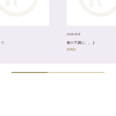
2026.03.11
して
春の不調に、、♪
高槻店