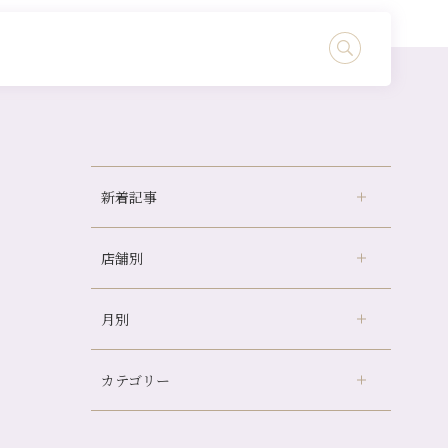
新着記事
店舗別
冷房の効きすぎた場所にずっといると、、、
山科駅前店24周年！
月別
さがの温泉天山の湯店
（9）
自律神経を整えて暑い夏を元気に過ごしまし
ょう！
デュー阪急山田店
（24）
帰省前に体を整えておくメリット
カテゴリー
伏見大手筋店
（77）
2026年
夏の疲れを感じていませんか？「夏バテ爽快
北山店
（93）
コース」のご紹介🌿
8月
（2）
プライベート
（815）
2025年