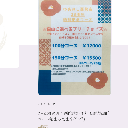
2026.02.05
2月はゆめみし西院店23周年‼お得な周年
コース始まってます(*^^*)
西院店