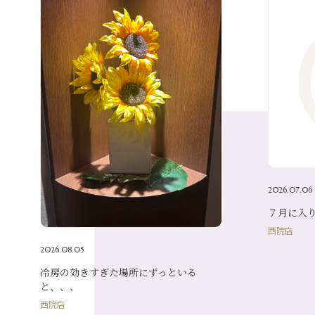
2026.07.06
７月に入りま
西院店
2026.08.05
冷房の効きすぎた場所にずっといる
と、、、
西院店