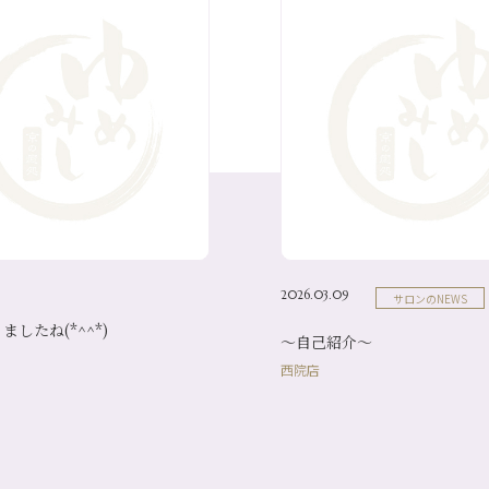
2026.03.09
サロンのNEWS
したね(*^^*)
～自己紹介～
西院店