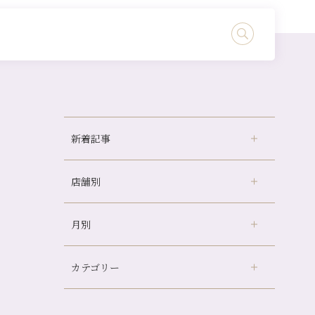
新着記事
店舗別
京都の夏といえば…
どのくらいのペースで通うのがおすすめ？
月別
さがの温泉天山の湯店
（9）
冷房の効きすぎた場所にずっといると、、、
デュー阪急山田店
（24）
山科駅前店24周年！
カテゴリー
伏見大手筋店
（77）
自律神経を整えて暑い夏を元気に過ごしまし
2026年
ょう！
北山店
（93）
8月
（4）
帰省前に体を整えておくメリット
プライベート
（815）
2025年