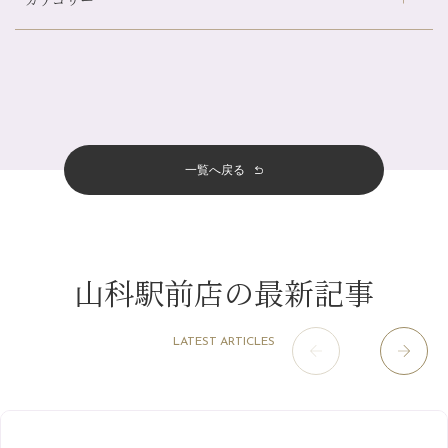
伏見大手筋店
（77）
夏の疲れを感じていませんか？「夏バテ爽快コース」のご紹介🌿
2026年
北山店
（93）
金券キャンペーン真っ最中です！！
8月
（2）
プライベート
（815）
2025年
十三店
（136）
意外と？夏にお勧めな組み合わせ☆
7月
（11）
サロンのNEWS
（200）
四条大宮店
（108）
12月
（8）
夏本番！お祭り、花火とゆめみしと…
2024年
6月
（11）
おすすめメニュー
（98）
四条河原町店
（121）
11月
（11）
白髪対策(◎_◎)
5月
（12）
その他
（58）
12月
（11）
一覧へ戻る
四条烏丸店
（158）
2023年
10月
（9）
みだらし豆☆
4月
（11）
11月
（15）
山科駅前店
（98）
9月
（8）
夏こそ足のむくみ対策♪
12月
（1）
3月
（14）
2022年
10月
（13）
枚方店
（106）
8月
（8）
７月に入りましたね(*^^*)
11月
（4）
2月
（11）
9月
（13）
淀屋橋odona店
12月
（6）
（21）
7月
（9）
山科駅前店の最新記事
2021年
10月
（5）
1月
（10）
8月
（15）
肥後橋店
11月
（5）
（26）
6月
（10）
9月
（4）
12月
（6）
7月
（16）
2020年
草津店
10月
（44）
（8）
5月
（10）
LATEST ARTICLES
8月
（5）
11月
（8）
3月
（1）
西院店
9月
（126）
（7）
4月
（12）
12月
（10）
6月
（3）
2019年
10月
（9）
1月
（1）
阪急グランドビル店
8月
（7）
（18）
3月
（13）
11月
（8）
5月
（5）
9月
（8）
12月
（9）
高槻店
7月
（121）
（5）
2月
（12）
2018年
10月
（10）
4月
（6）