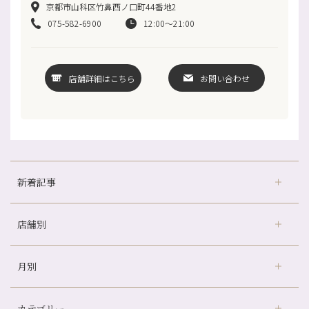
京都市山科区竹鼻西ノ口町44番地2
075-582-6900
12:00～21:00
店舗詳細はこちら
お問い合わせ
新着記事
店舗別
冷房の効きすぎた場所にずっといると、、、
山科駅前店24周年！
月別
さがの温泉天山の湯店
（9）
自律神経を整えて暑い夏を元気に過ごしましょう！
デュー阪急山田店
（24）
帰省前に体を整えておくメリット
カテゴリー