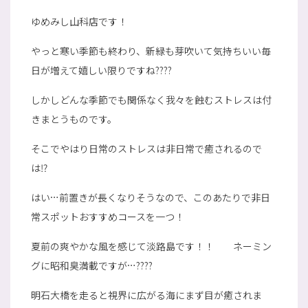
ゆめみし山科店です！
やっと寒い季節も終わり、新緑も芽吹いて気持ちいい毎
日が増えて嬉しい限りですね????
しかしどんな季節でも関係なく我々を蝕むストレスは付
きまとうものです。
そこでやはり日常のストレスは非日常で癒されるので
は⁉
はい…前置きが長くなりそうなので、このあたりで非日
常スポットおすすめコースを一つ！
夏前の爽やかな風を感じて淡路島です！！ ネーミン
グに昭和臭満載ですが…????
明石大橋を走ると視界に広がる海にまず目が癒されま