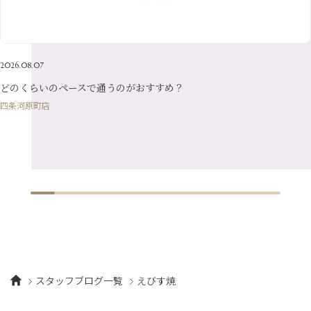
1月
（12）
4月
（21）
2月
（16）
5月
（13）
3月
（19）
1月
（8）
4月
（7）
2月
（16）
2026.08.07
1月
（10）
どのくらいのペースで通うのがおすすめ？
四条河原町店
スタッフブログ一覧
えびす焼