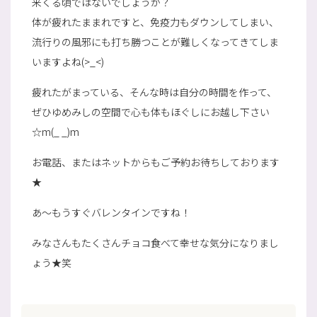
来くる頃ではないでしょうか？
体が疲れたままれですと、免疫力もダウンしてしまい、
流行りの風邪にも打ち勝つことが難しくなってきてしま
いますよね(>_<)
疲れたがまっている、そんな時は自分の時間を作って、
ぜひゆめみしの空間で心も体もほぐしにお越し下さい
☆m(_ _)m
お電話、またはネットからもご予約お待ちしております
★
あ～もうすぐバレンタインですね！
みなさんもたくさんチョコ食べて幸せな気分になりまし
ょう★笑