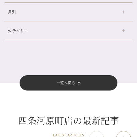
冷房の効きすぎた場所にずっといると、、、
月別
さがの温泉天山の湯店
（9）
山科駅前店24周年！
デュー阪急山田店
（24）
自律神経を整えて暑い夏を元気に過ごしましょう！
カテゴリー
伏見大手筋店
（77）
帰省前に体を整えておくメリット
2026年
北山店
（93）
夏の疲れを感じていませんか？「夏バテ爽快コース」のご紹介🌿
8月
（3）
プライベート
（815）
2025年
十三店
（136）
金券キャンペーン真っ最中です！！
7月
（11）
サロンのNEWS
（200）
四条大宮店
（108）
12月
（8）
意外と？夏にお勧めな組み合わせ☆
2024年
6月
（11）
おすすめメニュー
（98）
四条河原町店
（122）
11月
（11）
夏本番！お祭り、花火とゆめみしと…
5月
（12）
その他
（58）
12月
（11）
一覧へ戻る
四条烏丸店
（158）
2023年
10月
（9）
白髪対策(◎_◎)
4月
（11）
11月
（15）
山科駅前店
（98）
9月
（8）
みだらし豆☆
12月
（1）
3月
（14）
2022年
10月
（13）
枚方店
（106）
8月
（8）
夏こそ足のむくみ対策♪
11月
（4）
2月
（11）
9月
（13）
淀屋橋odona店
12月
（6）
（21）
7月
（9）
四条河原町店の最新記事
2021年
10月
（5）
1月
（10）
8月
（15）
肥後橋店
11月
（5）
（26）
6月
（10）
9月
（4）
12月
（6）
7月
（16）
2020年
草津店
10月
（44）
（8）
5月
（10）
LATEST ARTICLES