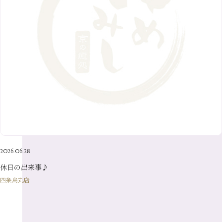
9月
（6）
4月
（9）
12月
（18）
7月
（6）
2月
（8）
10月
（10）
5月
（10）
8月
（10）
3月
（9）
11月
（20）
6月
（8）
1月
（7）
9月
（14）
4月
（13）
7月
（9）
2月
（10）
10月
（21）
5月
（7）
8月
（13）
3月
（10）
6月
（17）
1月
（9）
9月
（15）
4月
（14）
7月
（14）
2月
（10）
5月
（23）
8月
（24）
3月
（7）
6月
（22）
1月
（9）
4月
（23）
7月
（21）
2月
（9）
5月
（21）
3月
（19）
6月
（15）
1月
（12）
4月
（21）
2月
（16）
5月
（13）
3月
（19）
1月
（8）
4月
（7）
2月
（16）
2026.06.28
1月
（10）
休日の出来事♪
四条烏丸店