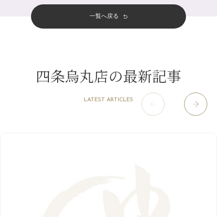
四条河原町店
（122）
11月
（11）
夏本番！お祭り、花火とゆめみしと…
5月
（12）
その他
（58）
12月
（11）
一覧へ戻る
四条烏丸店
（158）
2023年
10月
（9）
白髪対策(◎_◎)
4月
（11）
11月
（15）
山科駅前店
（98）
9月
（8）
みだらし豆☆
12月
（1）
3月
（14）
2022年
10月
（13）
枚方店
（106）
8月
（8）
夏こそ足のむくみ対策♪
11月
（4）
2月
（11）
9月
（13）
淀屋橋odona店
12月
（6）
（21）
7月
（9）
四条烏丸店の最新記事
2021年
10月
（5）
1月
（10）
8月
（15）
肥後橋店
11月
（5）
（26）
6月
（10）
9月
（4）
12月
（6）
7月
（16）
2020年
草津店
10月
（44）
（8）
5月
（10）
LATEST ARTICLES
8月
（5）
11月
（8）
3月
（1）
西院店
9月
（126）
（7）
4月
（12）
12月
（10）
6月
（3）
2019年
10月
（9）
1月
（1）
阪急グランドビル店
8月
（7）
（18）
3月
（13）
11月
（8）
5月
（5）
9月
（8）
12月
（9）
高槻店
7月
（121）
（5）
2月
（12）
2018年
10月
（10）
4月
（6）
8月
（7）
11月
（8）
6月
（9）
1月
（9）
9月
（9）
3月
（5）
12月
（36）
7月
（9）
2017年
10月
（9）
5月
（9）
8月
（10）
2月
（5）
11月
（36）
6月
（8）
9月
（6）
4月
（6）
12月
（9）
7月
（8）
1月
（5）
2016年
10月
（23）
5月
（9）
8月
（10）
3月
（9）
11月
（17）
6月
（8）