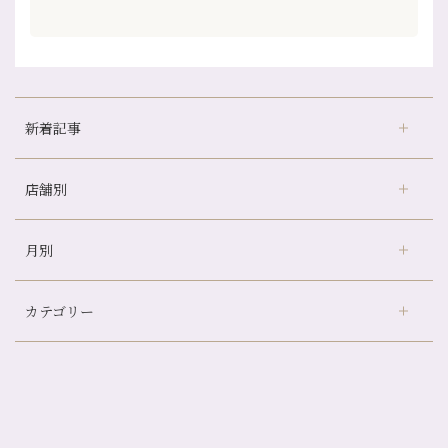
新着記事
店舗別
どのくらいのペースで通うのがおすすめ？
冷房の効きすぎた場所にずっといると、、、
月別
さがの温泉天山の湯店
（9）
山科駅前店24周年！
デュー阪急山田店
（24）
自律神経を整えて暑い夏を元気に過ごしましょう！
カテゴリー
伏見大手筋店
（77）
帰省前に体を整えておくメリット
2026年
北山店
（93）
夏の疲れを感じていませんか？「夏バテ爽快コース」のご紹介🌿
8月
（3）
プライベート
（815）
2025年
十三店
（136）
金券キャンペーン真っ最中です！！
7月
（11）
サロンのNEWS
（200）
四条大宮店
（108）
12月
（8）
意外と？夏にお勧めな組み合わせ☆
2024年
6月
（11）
おすすめメニュー
（98）