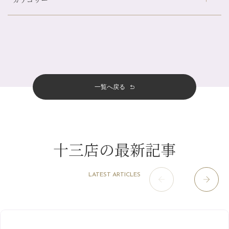
伏見大手筋店
（77）
自律神経を整えて暑い夏を元気に過ごしましょう！
2026年
北山店
（93）
帰省前に体を整えておくメリット
8月
（4）
プライベート
（815）
2025年
十三店
（136）
夏の疲れを感じていませんか？「夏バテ爽快コース」のご紹介🌿
7月
（11）
サロンのNEWS
（201）
四条大宮店
（109）
12月
（8）
金券キャンペーン真っ最中です！！
2024年
6月
（11）
おすすめメニュー
（98）
四条河原町店
（122）
11月
（11）
意外と？夏にお勧めな組み合わせ☆
5月
（12）
その他
（58）
12月
（11）
一覧へ戻る
四条烏丸店
（158）
2023年
10月
（9）
夏本番！お祭り、花火とゆめみしと…
4月
（11）
11月
（15）
山科駅前店
（98）
9月
（8）
白髪対策(◎_◎)
12月
（1）
3月
（14）
2022年
10月
（13）
枚方店
（106）
8月
（8）
みだらし豆☆
11月
（4）
2月
（11）
9月
（13）
淀屋橋odona店
12月
（6）
（21）
7月
（9）
十三店の最新記事
2021年
10月
（5）
1月
（10）
8月
（15）
肥後橋店
11月
（5）
（26）
6月
（10）
9月
（4）
12月
（6）
7月
（16）
2020年
草津店
10月
（44）
（8）
5月
（10）
LATEST ARTICLES
8月
（5）
11月
（8）
3月
（1）
西院店
9月
（126）
（7）
4月
（12）
12月
（10）
6月
（3）
2019年
10月
（9）
1月
（1）
阪急グランドビル店
8月
（7）
（18）
3月
（13）
11月
（8）
5月
（5）
9月
（8）
12月
（9）
高槻店
7月
（121）
（5）
2月
（12）
2018年
10月
（10）
4月
（6）