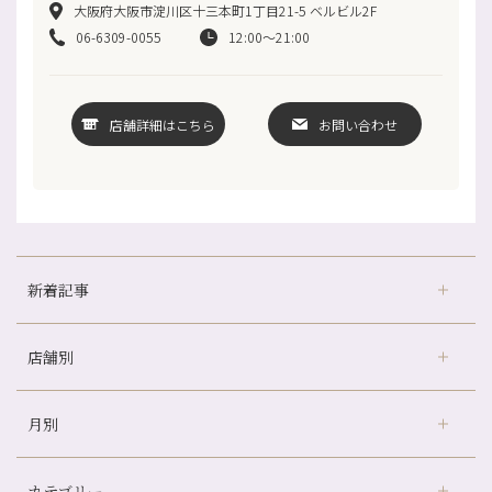
大阪府大阪市淀川区十三本町1丁目21-5 ベルビル2F
06-6309-0055
12:00～21:00
店舗詳細はこちら
お問い合わせ
新着記事
店舗別
京都の夏といえば…
どのくらいのペースで通うのがおすすめ？
月別
さがの温泉天山の湯店
（9）
冷房の効きすぎた場所にずっといると、、、
デュー阪急山田店
（24）
山科駅前店24周年！
カテゴリー