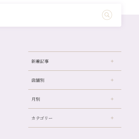
新着記事
店舗別
冷房の効きすぎた場所にずっといると、、、
山科駅前店24周年！
月別
さがの温泉天山の湯店
（9）
自律神経を整えて暑い夏を元気に過ごしまし
ょう！
デュー阪急山田店
（24）
帰省前に体を整えておくメリット
カテゴリー
伏見大手筋店
（77）
2026年
夏の疲れを感じていませんか？「夏バテ爽快
北山店
（93）
コース」のご紹介🌿
8月
（2）
プライベート
（815）
2025年