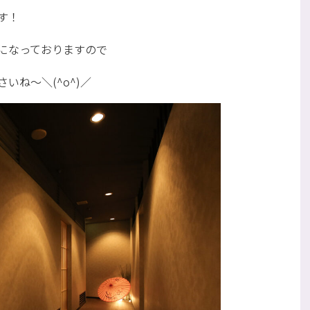
す！
になっておりますので
いね～＼(^o^)／