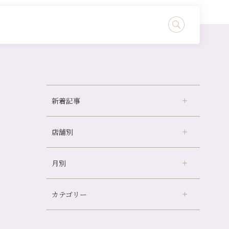
新着記事
店舗別
どのくらいのペースで通うのがおすすめ？
冷房の効きすぎた場所にずっといると、、、
月別
さがの温泉天山の湯店
（9）
山科駅前店24周年！
デュー阪急山田店
（24）
自律神経を整えて暑い夏を元気に過ごしまし
ょう！
カテゴリー
伏見大手筋店
（77）
2026年
帰省前に体を整えておくメリット
北山店
（93）
8月
（3）
夏の疲れを感じていませんか？「夏バテ爽快
プライベート
（815）
2025年