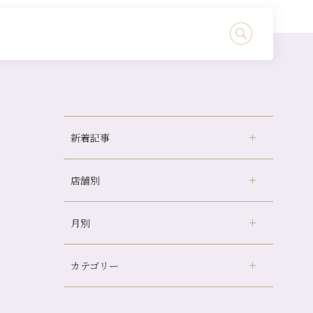
新着記事
店舗別
どのくらいのペースで通うのがおすすめ？
冷房の効きすぎた場所にずっといると、、、
月別
さがの温泉天山の湯店
（9）
山科駅前店24周年！
デュー阪急山田店
（24）
自律神経を整えて暑い夏を元気に過ごしまし
ょう！
カテゴリー
伏見大手筋店
（77）
2026年
帰省前に体を整えておくメリット
北山店
（93）
8月
（3）
夏の疲れを感じていませんか？「夏バテ爽快
プライベート
（815）
2025年