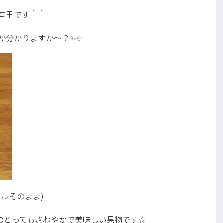
有里です＾＾
か分かりますか～？✨✨
ルそのまま)
産のとってもさわやかで美味しい果物です☆